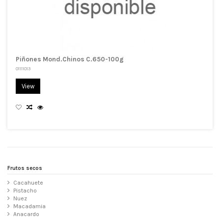
Piñones Mond.Chinos C.650-100g
01111013
View
Frutos secos
Cacahuete
Pistacho
Nuez
Macadamia
Anacardo