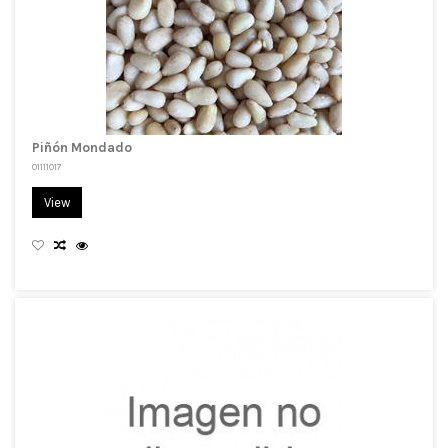
Piñón Mondado
01111017
View