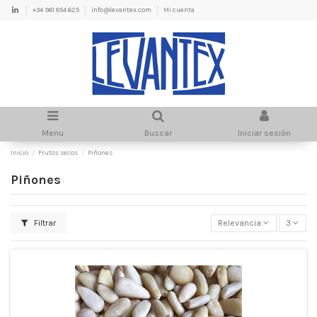
+34 961 854 625
info@levantex.com
Mi cuenta
Menu
Buscar
Iniciar sesión
Inicio
Frutos secos
Piñones
Piñones
Filtrar
Relevancia
3