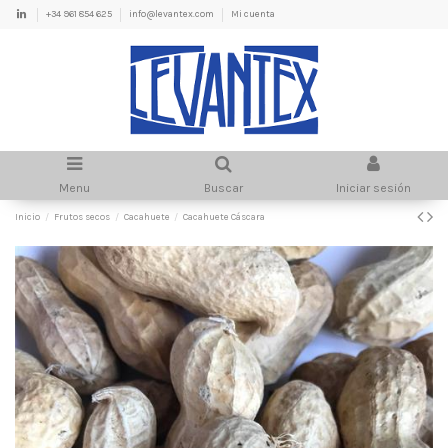
+34 961 854 625
info@levantex.com
Mi cuenta
Menu
Buscar
Iniciar sesión
Inicio
Frutos secos
Cacahuete
Cacahuete Cáscara