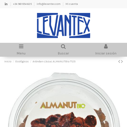
+34 961 854 625
info@levantex.com
Mi cuenta
Menu
Buscar
Iniciar sesión
Inicio
Ecológicos
Arándan c/azuc.ALMANUTBio T125