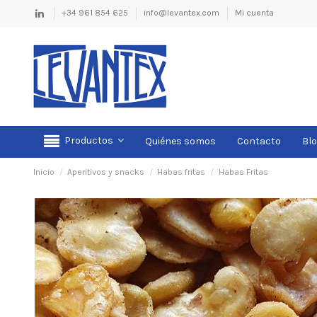
+34 961 854 625
info@levantex.com
Mi cuenta
Productos
Quiénes somos
Contacto
Bl
Inicio
Aperitivos y snacks
Habas fritas
Habas Fritas