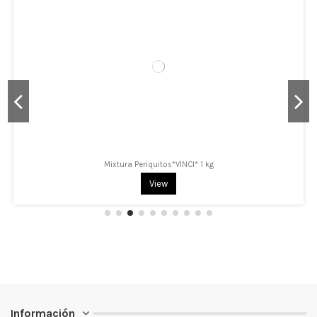
Mixtura Periquitos*VINCI* 1 kg
View
Información