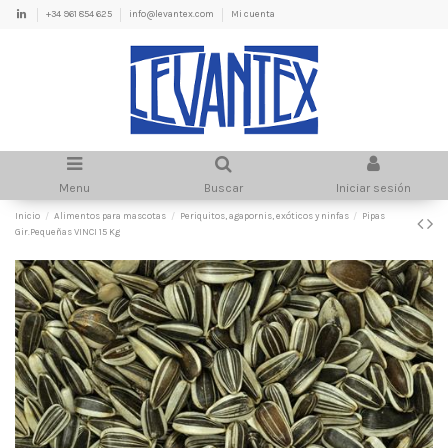
+34 961 854 625
info@levantex.com
Mi cuenta
Menu
Buscar
Iniciar sesión
Inicio
Alimentos para mascotas
Periquitos, agapornis, exóticos y ninfas
Pipas
Gir.Pequeñas VINCI 15 Kg